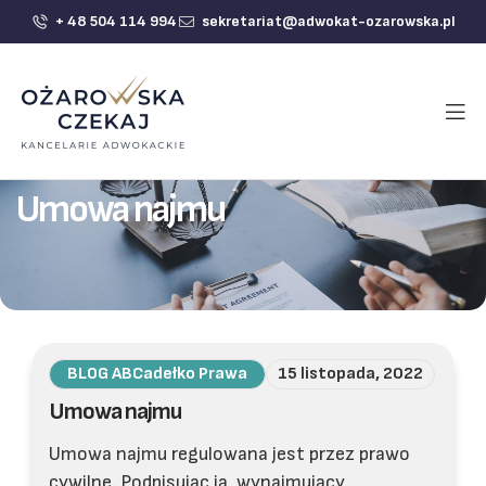
+ 48 504 114 994
sekretariat@adwokat-ozarowska.pl
Umowa najmu
BLOG ABCadełko Prawa
15 listopada, 2022
Umowa najmu
Umowa najmu regulowana jest przez prawo
cywilne. Podpisując ją, wynajmujący