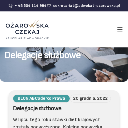
+ 48 504 114 994
sekretariat@adwokat-ozarowska.pl
Delegacje służbowe
BLOG ABCadełko Prawa
20 grudnia, 2022
Delegacje służbowe
W lipcu tego roku stawki diet krajowych
zostały podwyższone. Kolejna podwyżka