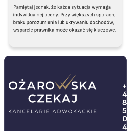
Pamiętaj jednak, że każda sytuacja wymaga
indywidualnej oceny. Przy większych sporach,
braku porozumienia lub ukrywaniu dochodów,
wsparcie prawnika może okazać się kluczowe.
+
4
8
5
0
4