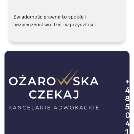
Świadomość prawna to spokój i
bezpieczeństwo dziś i w przyszłości.
+
4
8
5
0
4
1