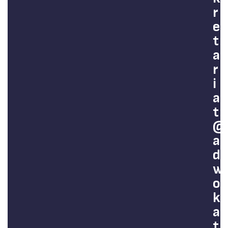
r
e
t
a
r
i
a
t
@
a
d
w
o
k
a
t