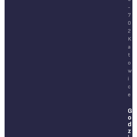
z
-
i
7
s
0
z
2
ó
K
w
a
t
o
w
i
c
e
G
G
o
o
d
d
z
z