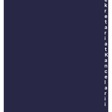
k
l
r
i
e
a
t
K
a
a
r
n
i
c
a
e
t
l
K
a
a
r
n
i
c
i
e
u
l
l
a
r
.
i
T
i
o