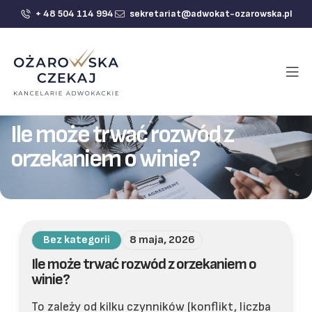
+ 48 504 114 994
sekretariat@adwokat-ozarowska.pl
Ile może trwać rozwód z
orzekaniem o winie?
Bez kategorii
8 maja, 2026
Ile może trwać rozwód z orzekaniem o
winie?
To zależy od kilku czynników (konflikt, liczba