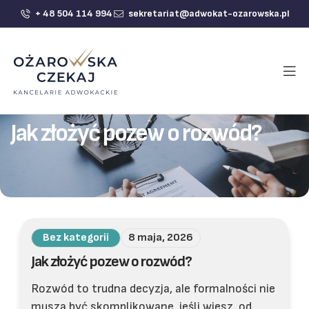
+ 48 504 114 994
sekretariat@adwokat-ozarowska.pl
Jak złożyć pozew o rozwód?
Bez kategorii
8 maja, 2026
Jak złożyć pozew o rozwód?
Rozwód to trudna decyzja, ale formalności nie
muszą być skomplikowane, jeśli wiesz, od