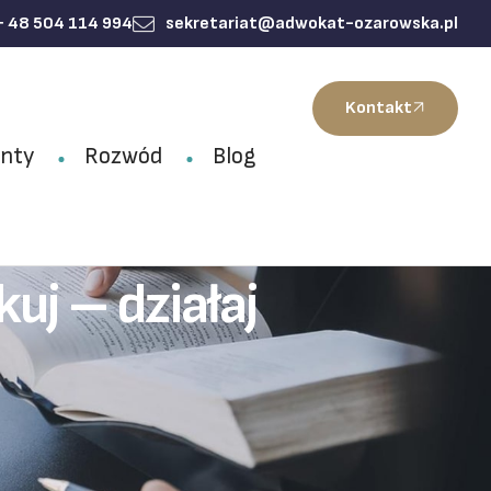
+ 48 504 114 994
sekretariat@adwokat-ozarowska.pl
Kontakt
nty
Rozwód
Blog
uj – działaj