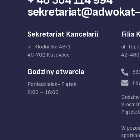
+ 48 504 114 994
sekretariat@adwokat-
Sekretariat Kancelarii
Filia 
ul. Kłodnicka 48/1
ul. Top
40-702 Katowice
42-460
Godziny otwarcia
53
fi
Poniedziałek- Piątek
8:00 – 16:00
Godziny 
Środa: 
Piątek:
W pozost
spotkan