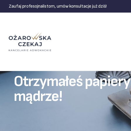
Zaufaj profesojnalistom, umów konsultacje już dziś!
Otrzymałeś papiery
mądrze!