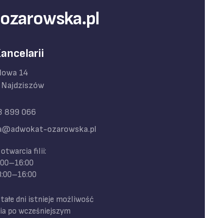
ozarowska.pl
Kancelarii
olowa 14
 Najdziszów
3 899 066
lia@adwokat-ozarowska.pl
otwarcia filii:
8:00–16:00
 8:00–16:00
ałe dni istnieje możliwość
ia po wcześniejszym