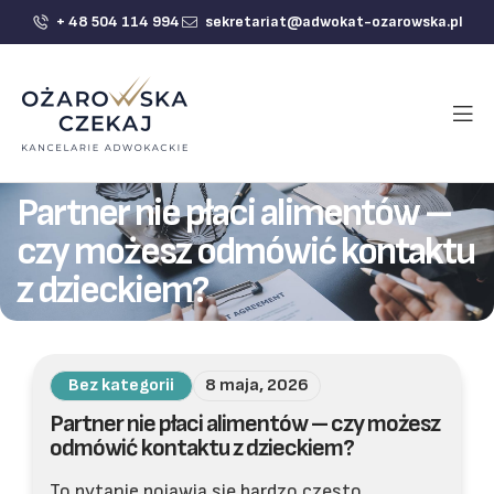
+ 48 504 114 994
sekretariat@adwokat-ozarowska.pl
Partner nie płaci alimentów –
czy możesz odmówić kontaktu
z dzieckiem?
Bez kategorii
8 maja, 2026
Partner nie płaci alimentów – czy możesz
odmówić kontaktu z dzieckiem?
To pytanie pojawia się bardzo często,