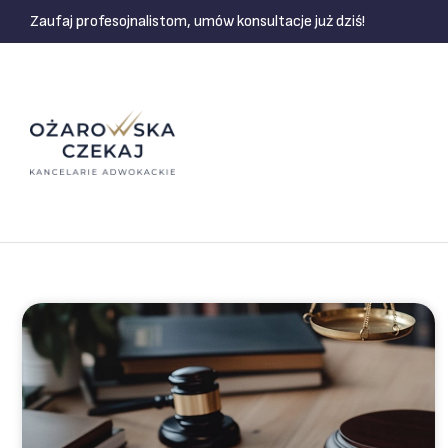
Zaufaj profesojnalistom, umów konsultacje już dziś!