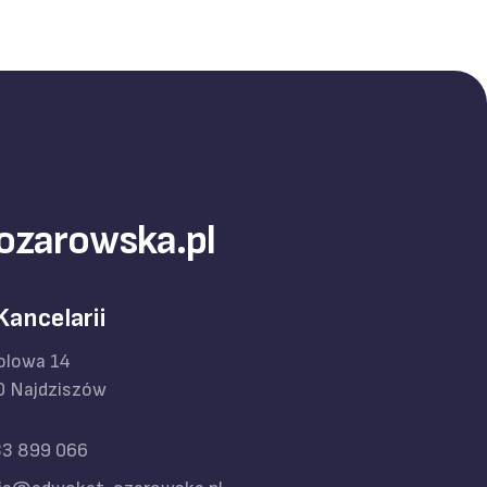
ozarowska.pl
 Kancelarii
polowa 14
0 Najdziszów
33 899 066