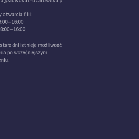
ilia@adwokat-ozarowska.pl
 otwarcia filii:
 8:00–16:00
 8:00–16:00
tałe dni istnieje możliwość
nia po wcześniejszym
niu.