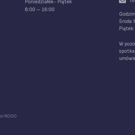
f
Poniedziałek- Piątek
8:00 – 16:00
Godziny
Środa:
Piątek:
W pozos
spotka
umówie
ci
·
RODO