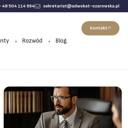
+ 48 504 114 994
sekretariat@adwokat-ozarowska.pl
Kontakt
nty
Rozwód
Blog